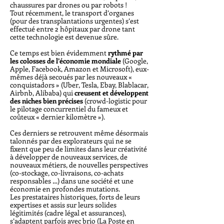
chaussures par drones ou par robots !
Tout récemment, le transport d’organes
(pour des transplantations urgentes) s’est
effectué entre 2 hôpitaux par drone tant
cette technologie est devenue sûre.
Ce temps est bien évidemment
rythmé par
les colosses de l’économie mondiale
(Google,
Apple, Facebook, Amazon et Microsoft), eux-
mêmes déjà secoués par les nouveaux «
conquistadors » (Uber, Tesla, Ebay, Blablacar,
Airbnb, Alibaba) qui
creusent et développent
des niches bien précises
(crowd-logistic pour
le pilotage concurrentiel du fameux et
coûteux « dernier kilomètre »).
Ces derniers se retrouvent même désormais
talonnés par des explorateurs qui ne se
fixent que peu de limites dans leur créativité
à développer de nouveaux services, de
nouveaux métiers, de nouvelles perspectives
(co-stockage, co-livraisons, co-achats
responsables …) dans une société et une
économie en profondes mutations.
Les prestataires historiques, forts de leurs
expertises et assis sur leurs solides
légitimités (cadre légal et assurances),
s’adaptent parfois avec brio (La Poste en